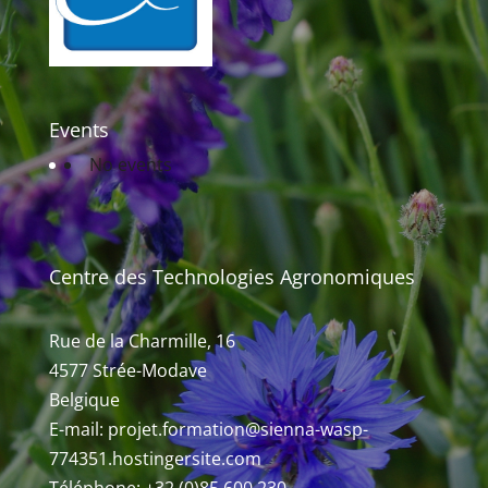
Events
No events
Centre des Technologies Agronomiques
Rue de la Charmille, 16
4577 Strée-Modave
Belgique
E-mail: projet.formation@sienna-wasp-
774351.hostingersite.com