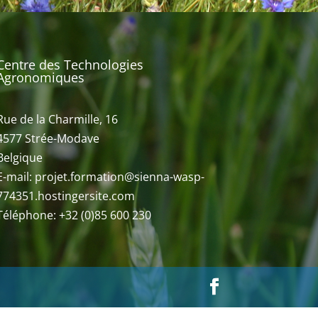
Centre des Technologies
Agronomiques
Rue de la Charmille, 16
4577 Strée-Modave
Belgique
E-mail: projet.formation@sienna-wasp-
774351.hostingersite.com
Téléphone: +32 (0)85 600 230