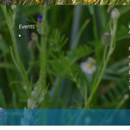
Events
No events