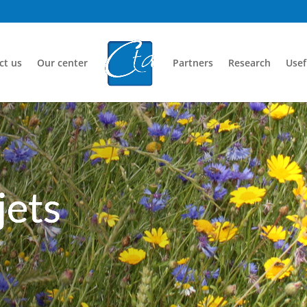
ct us
Our center
Partners
Research
Usef
jets